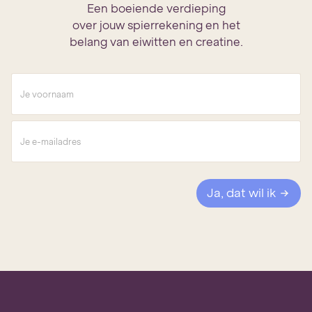
Een boeiende verdieping
over jouw spierrekening en het
belang van eiwitten en creatine.
V
o
o
r
E
n
-
a
m
a
a
m
i
*
l
Ja, dat wil ik
a
d
r
e
s
*