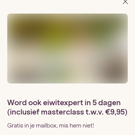
A stronger
tomorrow starts
today
PRODUCTEN
Maandverpakking
Flexibel Membership
Shakebeker
Word ook eiwitexpert in 5 dagen
Eiwitcalculator
(inclusief masterclass t.w.v. €9,95)
Gratis in je mailbox, mis hem niet!
LIFESTYLE