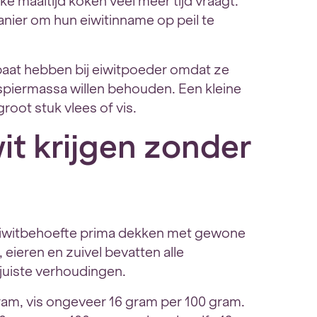
jke maaltijd koken veel meer tijd vraagt.
anier om hun eiwitinname op peil te
aat hebben bij eiwitpoeder omdat ze
spiermassa willen behouden. Een kleine
root stuk vlees of vis.
it krijgen zonder
iwitbehoefte prima dekken met gewone
, eieren en zuivel bevatten alle
 juiste verhoudingen.
ram, vis ongeveer 16 gram per 100 gram.