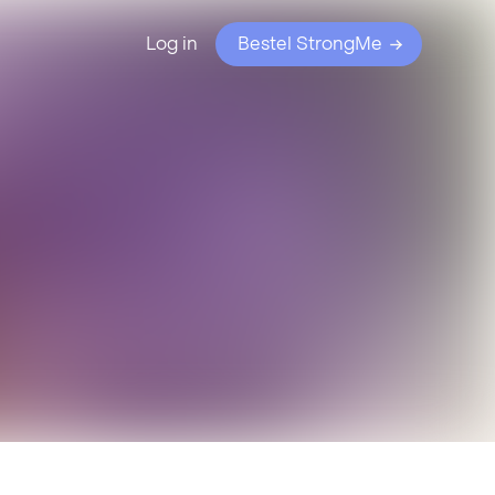
Log in
Bestel StrongMe