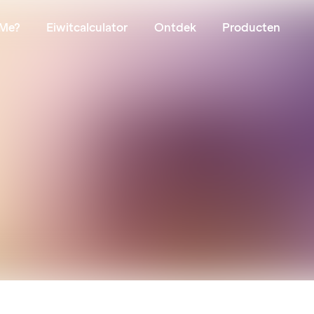
Me?
Eiwitcalculator
Ontdek
Producten