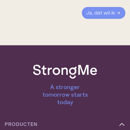
a
m
i
*
l
Ja, dat wil ik
a
d
r
e
s
*
A stronger
tomorrow starts
today
PRODUCTEN