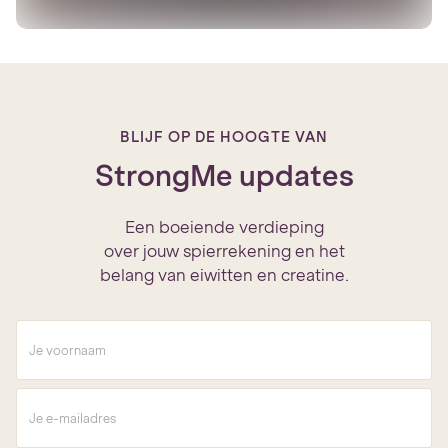
BLIJF OP DE HOOGTE VAN
StrongMe updates
Een boeiende verdieping
over jouw spierrekening en het
belang van eiwitten en creatine.
V
o
o
r
E
n
-
a
m
a