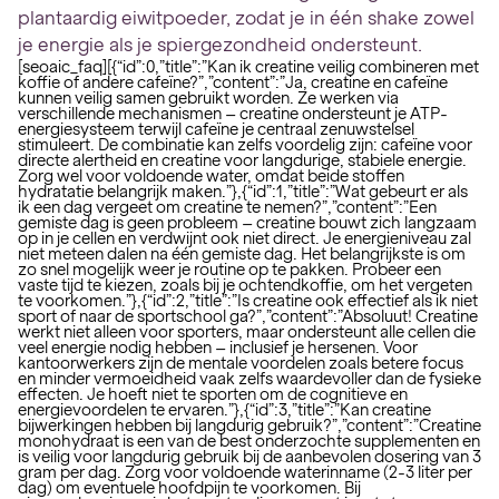
plantaardig eiwitpoeder, zodat je in één shake zowel
je energie als je spiergezondheid ondersteunt.
[seoaic_faq][{“id”:0,”title”:”Kan ik creatine veilig combineren met
koffie of andere cafeïne?”,”content”:”Ja, creatine en cafeïne
kunnen veilig samen gebruikt worden. Ze werken via
verschillende mechanismen – creatine ondersteunt je ATP-
energiesysteem terwijl cafeïne je centraal zenuwstelsel
stimuleert. De combinatie kan zelfs voordelig zijn: cafeïne voor
directe alertheid en creatine voor langdurige, stabiele energie.
Zorg wel voor voldoende water, omdat beide stoffen
hydratatie belangrijk maken.”},{“id”:1,”title”:”Wat gebeurt er als
ik een dag vergeet om creatine te nemen?”,”content”:”Een
gemiste dag is geen probleem – creatine bouwt zich langzaam
op in je cellen en verdwijnt ook niet direct. Je energieniveau zal
niet meteen dalen na één gemiste dag. Het belangrijkste is om
zo snel mogelijk weer je routine op te pakken. Probeer een
vaste tijd te kiezen, zoals bij je ochtendkoffie, om het vergeten
te voorkomen.”},{“id”:2,”title”:”Is creatine ook effectief als ik niet
sport of naar de sportschool ga?”,”content”:”Absoluut! Creatine
werkt niet alleen voor sporters, maar ondersteunt alle cellen die
veel energie nodig hebben – inclusief je hersenen. Voor
kantoorwerkers zijn de mentale voordelen zoals betere focus
en minder vermoeidheid vaak zelfs waardevoller dan de fysieke
effecten. Je hoeft niet te sporten om de cognitieve en
energievoordelen te ervaren.”},{“id”:3,”title”:”Kan creatine
bijwerkingen hebben bij langdurig gebruik?”,”content”:”Creatine
monohydraat is een van de best onderzochte supplementen en
is veilig voor langdurig gebruik bij de aanbevolen dosering van 3
gram per dag. Zorg voor voldoende waterinname (2-3 liter per
dag) om eventuele hoofdpijn te voorkomen. Bij