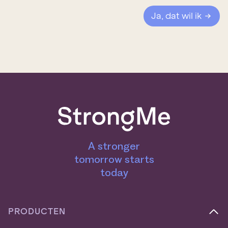
m
i
*
l
Ja, dat wil ik
a
d
r
e
s
*
A stronger
tomorrow starts
today
PRODUCTEN