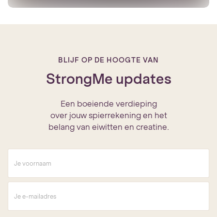
BLIJF OP DE HOOGTE VAN
StrongMe updates
Een boeiende verdieping
over jouw spierrekening en het
belang van eiwitten en creatine.
V
o
o
r
E
n
-
a
m
a
a