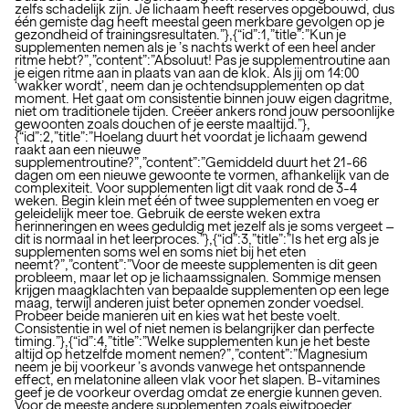
zelfs schadelijk zijn. Je lichaam heeft reserves opgebouwd, dus
één gemiste dag heeft meestal geen merkbare gevolgen op je
gezondheid of trainingsresultaten.”},{“id”:1,”title”:”Kun je
supplementen nemen als je ’s nachts werkt of een heel ander
ritme hebt?”,”content”:”Absoluut! Pas je supplementroutine aan
je eigen ritme aan in plaats van aan de klok. Als jij om 14:00
‘wakker wordt’, neem dan je ochtendsupplementen op dat
moment. Het gaat om consistentie binnen jouw eigen dagritme,
niet om traditionele tijden. Creëer ankers rond jouw persoonlijke
gewoonten zoals douchen of je eerste maaltijd.”},
{“id”:2,”title”:”Hoelang duurt het voordat je lichaam gewend
raakt aan een nieuwe
supplementroutine?”,”content”:”Gemiddeld duurt het 21-66
dagen om een nieuwe gewoonte te vormen, afhankelijk van de
complexiteit. Voor supplementen ligt dit vaak rond de 3-4
weken. Begin klein met één of twee supplementen en voeg er
geleidelijk meer toe. Gebruik de eerste weken extra
herinneringen en wees geduldig met jezelf als je soms vergeet –
dit is normaal in het leerproces.”},{“id”:3,”title”:”Is het erg als je
supplementen soms wel en soms niet bij het eten
neemt?”,”content”:”Voor de meeste supplementen is dit geen
probleem, maar let op je lichaamssignalen. Sommige mensen
krijgen maagklachten van bepaalde supplementen op een lege
maag, terwijl anderen juist beter opnemen zonder voedsel.
Probeer beide manieren uit en kies wat het beste voelt.
Consistentie in wel of niet nemen is belangrijker dan perfecte
timing.”},{“id”:4,”title”:”Welke supplementen kun je het beste
altijd op hetzelfde moment nemen?”,”content”:”Magnesium
neem je bij voorkeur ’s avonds vanwege het ontspannende
effect, en melatonine alleen vlak voor het slapen. B-vitamines
geef je de voorkeur overdag omdat ze energie kunnen geven.
Voor de meeste andere supplementen zoals eiwitpoeder,