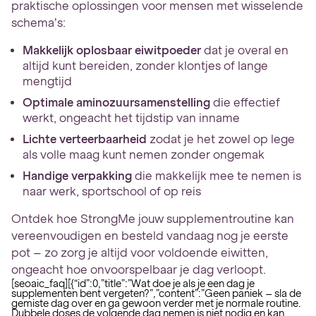
praktische oplossingen voor mensen met wisselende
schema’s:
Makkelijk oplosbaar eiwitpoeder
dat je overal en
altijd kunt bereiden, zonder klontjes of lange
mengtijd
Optimale aminozuursamenstelling
die effectief
werkt, ongeacht het tijdstip van inname
Lichte verteerbaarheid
zodat je het zowel op lege
als volle maag kunt nemen zonder ongemak
Handige verpakking
die makkelijk mee te nemen is
naar werk, sportschool of op reis
Ontdek hoe StrongMe jouw supplementroutine kan
vereenvoudigen en besteld vandaag nog je eerste
pot – zo zorg je altijd voor voldoende eiwitten,
ongeacht hoe onvoorspelbaar je dag verloopt.
[seoaic_faq][{“id”:0,”title”:”Wat doe je als je een dag je
supplementen bent vergeten?”,”content”:”Geen paniek – sla de
gemiste dag over en ga gewoon verder met je normale routine.
Dubbele doses de volgende dag nemen is niet nodig en kan