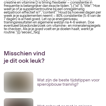
creatine en vitamine D is timing flexibeler – consistentie in
frequentie is belangrijker dan exacte tijden.”},{“id”:5,”title”:”Hoe
weet je of je supplementroutine bij een onregelmatig
eetpatroon effectief is?”,”content”:”Houd bij hoeveel dagen per
week je je supplementen neemt – 80% consistentie (5-6 van de
7 dagen) is al heel goed. Let op je energieniveau,
trainingsresultaten en algemene welzijn na 4-6 weken. Doe
eventueel bloedonderzoek om vitamine- en mineralenspiegels
te checken. Als je je goed voelt en je doelen haalt, werkt je
routine.”}][/seoaic_faq]
Misschien vind
je dit ook leuk?
Wat zijn de beste tijdstippen voor
spieropbouw training?