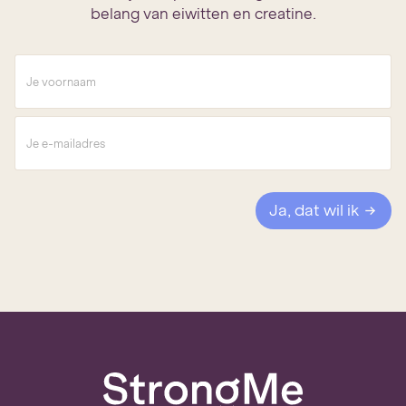
belang van eiwitten en creatine.
V
o
o
r
E
n
-
a
m
a
a
m
i
*
l
Ja, dat wil ik
a
d
r
e
s
*