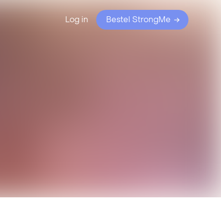
Log in
Bestel StrongMe