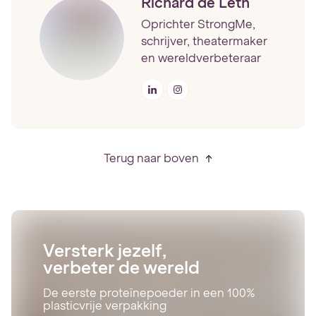
Richard de Leth
Oprichter StrongMe,
schrijver, theatermaker
en wereldverbeteraar
Terug naar boven
Versterk jezelf,
verbeter de wereld
De eerste proteïnepoeder in een 100%
plasticvrije verpakking