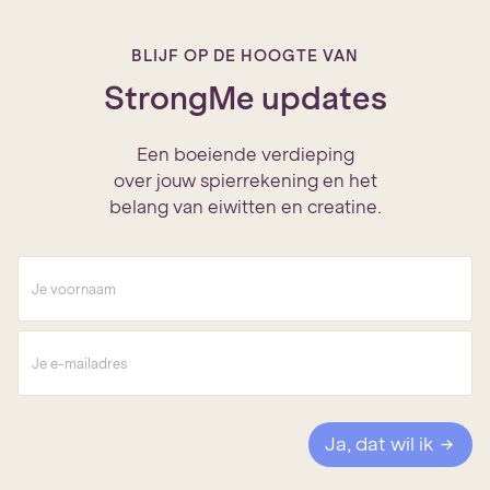
BLIJF OP DE HOOGTE VAN
StrongMe updates
Een boeiende verdieping
over jouw spierrekening en het
belang van eiwitten en creatine.
V
o
o
r
E
n
-
a
m
a
a
m
i
*
l
Ja, dat wil ik
a
d