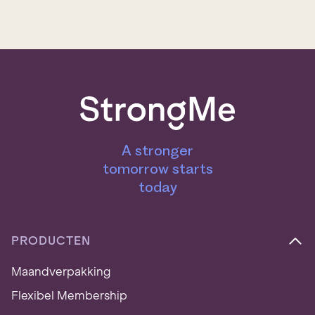
r
e
s
*
A stronger
tomorrow starts
today
PRODUCTEN
Maandverpakking
Flexibel Membership