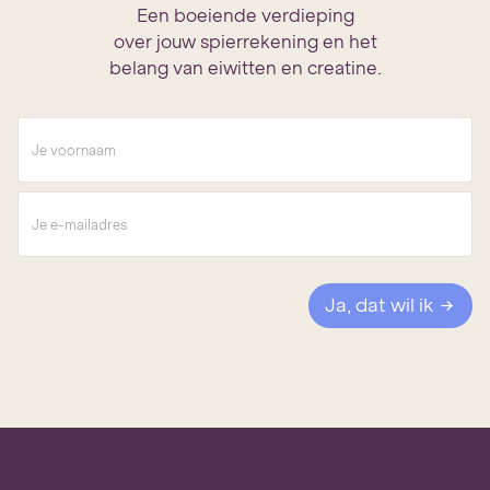
Een boeiende verdieping
over jouw spierrekening en het
belang van eiwitten en creatine.
V
o
o
r
E
n
-
a
m
a
a
m
i
*
l
Ja, dat wil ik
a
d
r
e
s
*