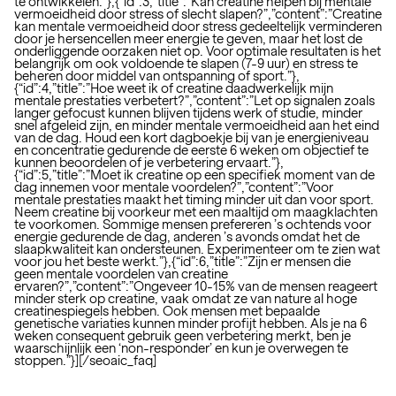
te ontwikkelen.”},{“id”:3,”title”:”Kan creatine helpen bij mentale
vermoeidheid door stress of slecht slapen?”,”content”:”Creatine
kan mentale vermoeidheid door stress gedeeltelijk verminderen
door je hersencellen meer energie te geven, maar het lost de
onderliggende oorzaken niet op. Voor optimale resultaten is het
belangrijk om ook voldoende te slapen (7-9 uur) en stress te
beheren door middel van ontspanning of sport.”},
{“id”:4,”title”:”Hoe weet ik of creatine daadwerkelijk mijn
mentale prestaties verbetert?”,”content”:”Let op signalen zoals
langer gefocust kunnen blijven tijdens werk of studie, minder
snel afgeleid zijn, en minder mentale vermoeidheid aan het eind
van de dag. Houd een kort dagboekje bij van je energieniveau
en concentratie gedurende de eerste 6 weken om objectief te
kunnen beoordelen of je verbetering ervaart.”},
{“id”:5,”title”:”Moet ik creatine op een specifiek moment van de
dag innemen voor mentale voordelen?”,”content”:”Voor
mentale prestaties maakt het timing minder uit dan voor sport.
Neem creatine bij voorkeur met een maaltijd om maagklachten
te voorkomen. Sommige mensen prefereren ’s ochtends voor
energie gedurende de dag, anderen ’s avonds omdat het de
slaapkwaliteit kan ondersteunen. Experimenteer om te zien wat
voor jou het beste werkt.”},{“id”:6,”title”:”Zijn er mensen die
geen mentale voordelen van creatine
ervaren?”,”content”:”Ongeveer 10-15% van de mensen reageert
minder sterk op creatine, vaak omdat ze van nature al hoge
creatinespiegels hebben. Ook mensen met bepaalde
genetische variaties kunnen minder profijt hebben. Als je na 6
weken consequent gebruik geen verbetering merkt, ben je
waarschijnlijk een ‘non-responder’ en kun je overwegen te
stoppen.”}][/seoaic_faq]