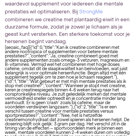
waardevol supplement voor iedereen die mentale
prestaties wil optimaliseren. Bij
StrongMe
combineren we creatine met plantaardig eiwit in een
duurzame formule, zodat je zowel je lichaam als je
geest kunt versterken. Een sterkere toekomst voor je
hersenen begint vandaag.
[seoaic_faq][{“id”:0,”title”:”Kan ik creatine combineren met
andere nootropica of supplementen voor betere mentale
prestaties?”,”content”:”Ja, creatine combineert goed met
andere supplementen zoals omega-3 vetzuren, magnesium en
B-vitamines. Vermijd wel het combineren met hoge doses
cafeïne, omdat dit de slaapkwaliteit kan beïnvloeden, wat juist
belangrijk is voor optimale hersenfunctie. Begin altijd met één
supplement tegelijk om te zien hoe je lichaam reageert.”},
{“id”:1,”title”:”Wat gebeurt er met mijn mentale prestaties als ik
stop met creatine?”,”content”:”Wanneer je stopt met creatine,
keren je creatinespiegels binnen 4-6 weken terug naar het
oorspronkelijke niveau. Je zult geleidelijk merken dat mentale
vermoeidheid sneller optreedt en je concentratie minder lang
aanhoudt. Er is geen ‘crash’ zoals bij cafeïne, maar de
voordelen verdwijnen langzaam.”},{“id”:2,”title”:”Is er een
verschil tussen creatine voor mentale prestaties versus
sportprestaties?”,”content”:”Nee, het is hetzelfde
creatinemonohydraat dat zowel spieren als hersenen helpt. De
dosering blijft ook gelijk: 3 gram per dag. Het verschil zit in de
timing van de effecten – sportvoordelen merk je binnen een
week, mentale voordelen kunnen 2-4 weken duren om volledig