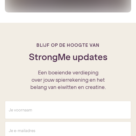
BLIJF OP DE HOOGTE VAN
StrongMe updates
Een boeiende verdieping
over jouw spierrekening en het
belang van eiwitten en creatine.
V
o
o
r
E
n
-
a
m