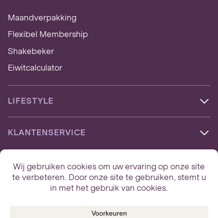
Maandverpakking
Flexibel Membership
Shakebeker
Eiwitcalculator
LIFESTYLE
KLANTENSERVICE
V
o
o
r
n
E
a
-
© 2026 StrongMe B.V.
a
Algemene voorwaarden
Privacybeleid
Cookiebeleid
Built with Beam
m
m