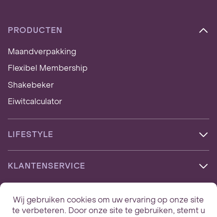
PRODUCTEN
Maandverpakking
Flexibel Membership
Shakebeker
Eiwitcalculator
LIFESTYLE
KLANTENSERVICE
V
o
o
r