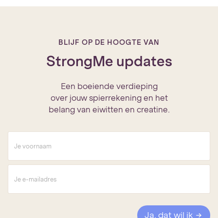
BLIJF OP DE HOOGTE VAN
StrongMe updates
Een boeiende verdieping
over jouw spierrekening en het
belang van eiwitten en creatine.
V
o
o
r
E
n
-
a
m
a
a
m
i
*
l
Ja, dat wil ik