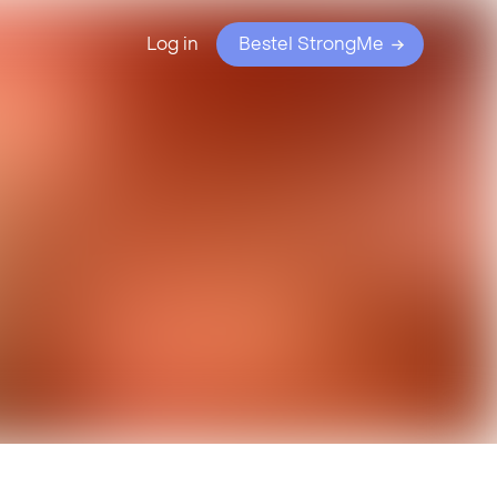
Log in
Bestel StrongMe