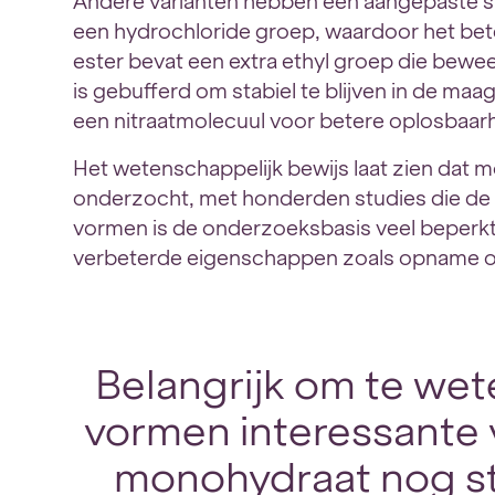
Andere varianten hebben een aangepaste st
een hydrochloride groep, waardoor het beter
ester bevat een extra ethyl groep die bewe
is gebufferd om stabiel te blijven in de maag
een nitraatmolecuul voor betere oplosbaarh
Het wetenschappelijk bewijs laat zien dat 
onderzocht, met honderden studies die de e
vormen is de onderzoeksbasis veel beperk
verbeterde eigenschappen zoals opname of
Belangrijk om te we
vormen interessante 
monohydraat nog s