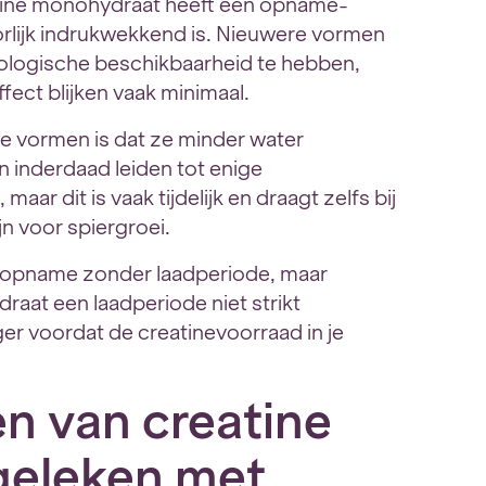
tine monohydraat heeft een opname-
orlijk indrukwekkend is. Nieuwere vormen
iologische beschikbaarheid te hebben,
ffect blijken vaak minimaal.
e vormen is dat ze minder water
 inderdaad leiden tot enige
aar dit is vaak tijdelijk en draagt zelfs bij
jn voor spiergroei.
e opname zonder laadperiode, maar
aat een laadperiode niet strikt
ger voordat de creatinevoorraad in je
en van creatine
geleken met