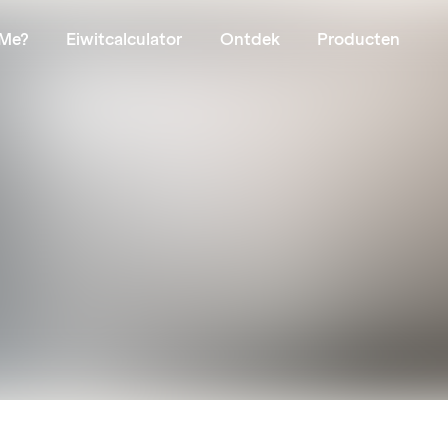
Me?
Eiwitcalculator
Ontdek
Producten