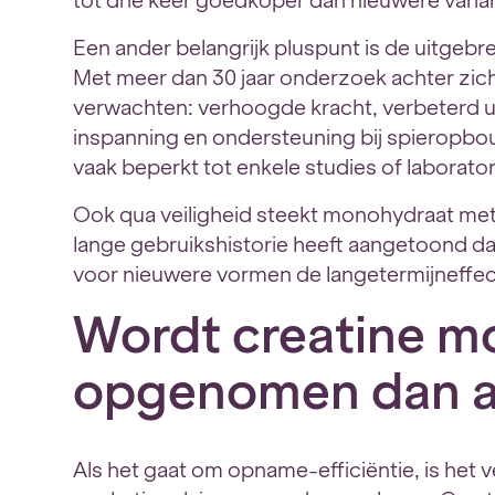
tot drie keer goedkoper dan nieuwere varia
Een ander belangrijk pluspunt is de uitge
Met meer dan 30 jaar onderzoek achter zich
verwachten: verhoogde kracht, verbeterd u
inspanning en ondersteuning bij spieropbo
vaak beperkt tot enkele studies of laborato
Ook qua veiligheid steekt monohydraat met
lange gebruikshistorie heeft aangetoond dat h
voor nieuwere vormen de langetermijneffecte
Wordt creatine m
opgenomen dan a
Als het gaat om opname-efficiëntie, is het