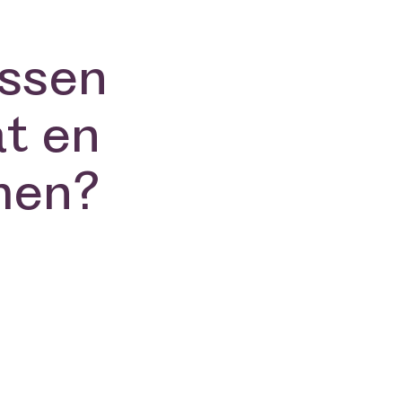
ussen
t en
men?