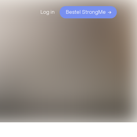
Log in
Bestel StrongMe