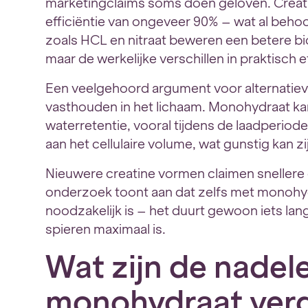
marketingclaims soms doen geloven. Crea
efficiëntie van ongeveer 90% – wat al beho
zoals HCL en nitraat beweren een betere b
maar de werkelijke verschillen in praktisch e
Een veelgehoord argument voor alternatiev
vasthouden in het lichaam. Monohydraat kan
waterretentie, vooral tijdens de laadperiode, m
aan het cellulaire volume, wat gunstig kan zi
Nieuwere creatine vormen claimen sneller
onderzoek toont aan dat zelfs met monohydr
noodzakelijk is – het duurt gewoon iets lan
spieren maximaal is.
Wat zijn de nadel
monohydraat ver