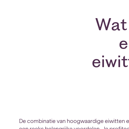
Wat 
e
eiwi
De combinatie van hoogwaardige eiwitten en
een reeks belangrijke voordelen. Je profite