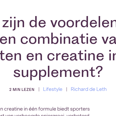
zijn de voordele
en combinatie v
tten en creatine i
supplement?
Lifestyle
Richard de Leth
2 MIN LEZEN
 creatine in één formule biedt sporters
ert van verhoogde spiergroei, verbeterd