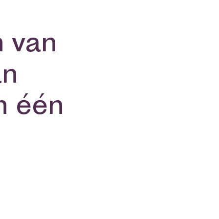
n van
an
n één