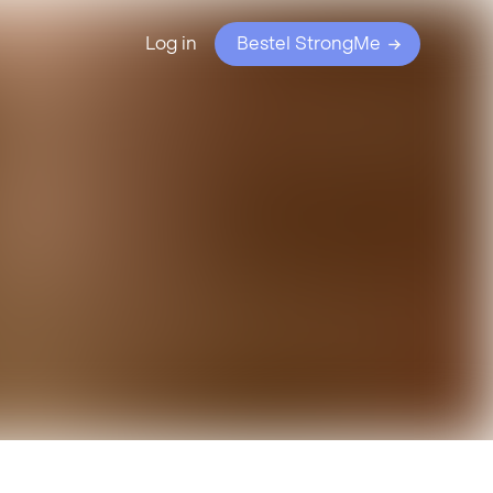
Log in
Bestel StrongMe