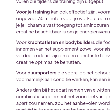
vullen die tijdens de training zijn uitgeput.
Voor je training
kan ook effectief zijn, voora
ongeveer 30 minuten voor je workout een e
je je lichaam alvast toegang tot aminozuren 
creatine beschikbaar is om je energienivea
Voor
krachtatleten en bodybuilders
die fo
innemen van het supplement zowel voor als n
verdeeld) ideaal zijn om een constante toe
creatine optimaal te benutten.
Voor
duursporters
die vooral op het behoud 
voornamelijk aan conditie werken, kan een i
Anders dan bij het apart nemen van eiwitten
combinatiesupplement het voordeel van gel
apart zou nemen, zou het aanbevolen worde
maaltijd in te nemen voor betere opname, 