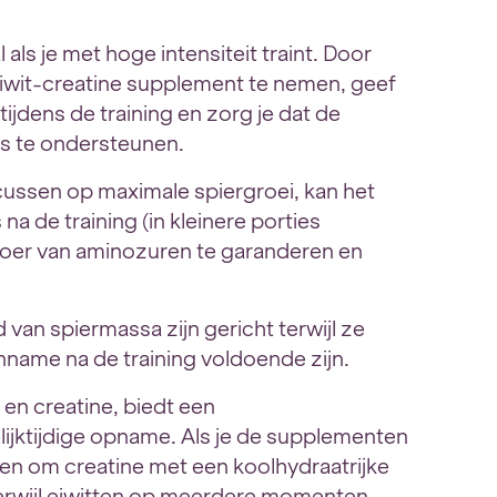
l als je met hoge intensiteit traint. Door
iwit-creatine supplement te nemen, geef
tijdens de training en zorg je dat de
us te ondersteunen.
cussen op maximale spiergroei, kan het
a de training (in kleinere porties
voer van aminozuren te garanderen en
van spiermassa zijn gericht terwijl ze
nname na de training voldoende zijn.
 en creatine, biedt een
ijktijdige opname. Als je de supplementen
n om creatine met een koolhydraatrijke
terwijl eiwitten op meerdere momenten