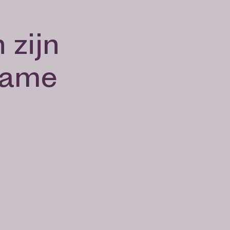
 zijn
zame