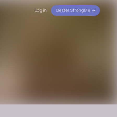
Log in
Bestel StrongMe