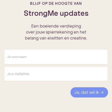
BLIJF OP DE HOOGTE VAN
StrongMe updates
Een boeiende verdieping
over jouw spierrekening en het
belang van eiwitten en creatine.
V
o
o
r
E
n
-
a
m
a
a
m
i
*
l
Ja, dat wil ik
a
d
r
e