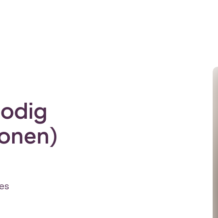
nodig
sonen)
jes