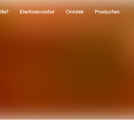
Me?
Eiwitcalculator
Ontdek
Producten