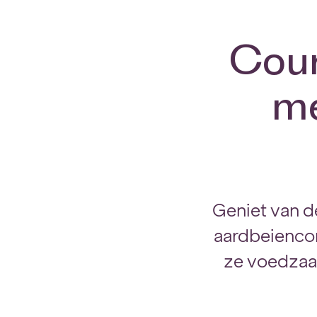
Cour
me
Geniet van d
aardbeiencom
ze voedzaa