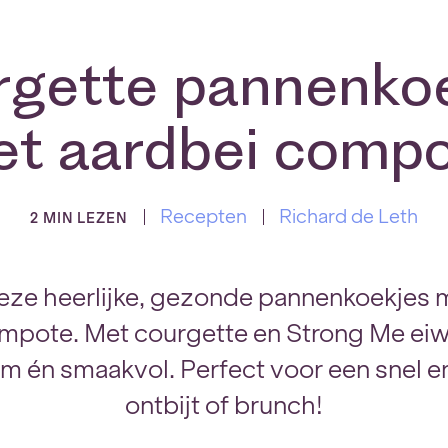
gette pannenko
t aardbei comp
Recepten
Richard de Leth
2 MIN LEZEN
eze heerlijke, gezonde pannenkoekjes m
pote. Met courgette en Strong Me eiw
m én smaakvol. Perfect voor een snel 
ontbijt of brunch!