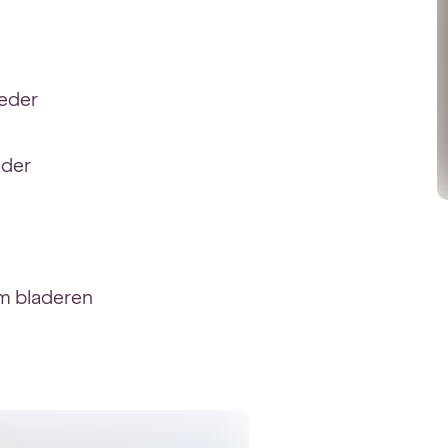
oeder
eder
um bladeren