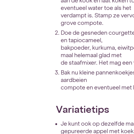
aan de kook en laat koken t
eventueel water toe als het
verdampt is. Stamp ze vervo
grove compote.
Doe de gesneden courgette,
en tapiocameel,
bakpoeder, kurkuma, eiwit
maal helemaal glad met
de staafmixer. Het mag een
Bak nu kleine pannenkoekjes
aardbeien
compote en eventueel met h
Variatietips
Je kunt ook op dezelfde m
gepureerde appel met koek