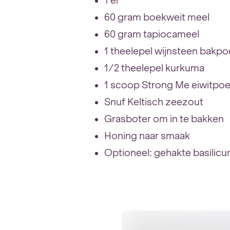
1 ei
60 gram boekweit meel
60 gram tapiocameel
1 theelepel wijnsteen bakp
1/2 theelepel kurkuma
1 scoop Strong Me eiwitpo
Snuf Keltisch zeezout
Grasboter om in te bakken
Honing naar smaak
Optioneel: gehakte basilic