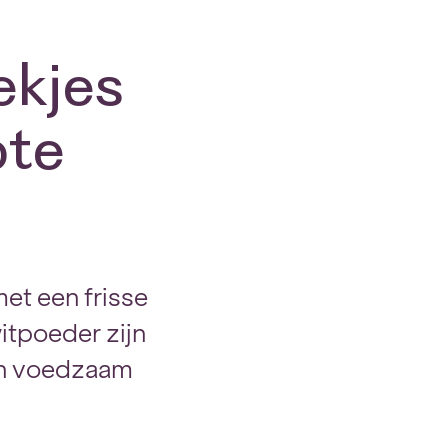
ekjes
ote
et een frisse
itpoeder zijn
en voedzaam